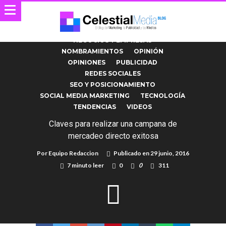
MARKETING ONLINE
MARKETING PROMOCIONAL
MARKETING VIRAL
NEGOCIOS Y EMPRESAS
NOMBRAMIENTOS
OPINIÓN
OPINIONES
PUBLICIDAD
REDES SOCIALES
SEO Y POSICIONAMIENTO
SOCIAL MEDIA MARKETING
TECNOLOGÍA
TENDENCIAS
VIDEOS
Claves para realizar una campana de
mercadeo directo exitosa
Por
Equipo Redaccion
Publicado en
29 junio, 2016
7 minuto leer
0
0
311